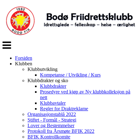
Veksle
navigasjon
Forsiden
Klubben
Klubbutvikling
Kompetanse / Utvikling / Kurs
Klubbdrakter og sko
Klubbdrakter
Prosedyre ved kjøp av Ny klubbkolleksjon på
nett
Klubbavtaler
Regler for Draktreklame
Organisasjonstablå 2022
Stiftet - Formål - Strategi
Lover og Bestemmelser
Protokoll fra Årsmøte BFIK 2022
BFIK Kontrollkomite