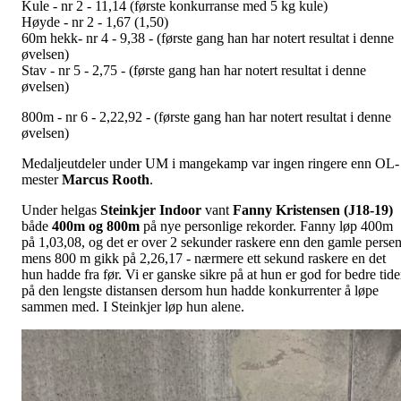
Kule - nr 2 - 11,14 (første konkurranse med 5 kg kule)
Høyde - nr 2 - 1,67 (1,50)
60m hekk- nr 4 - 9,38 - (første gang han har notert resultat i denne
øvelsen)
Stav - nr 5 - 2,75 - (første gang han har notert resultat i denne
øvelsen)
800m - nr 6 - 2,22,92 - (første gang han har notert resultat i denne
øvelsen)
Medaljeutdeler under UM i mangekamp var ingen ringere enn OL-
mester
Marcus Rooth
.
Under helgas
Steinkjer Indoor
vant
Fanny Kristensen (J18-19)
både
400m og 800m
på nye personlige rekorder. Fanny løp 400m
på 1,03,08, og det er over 2 sekunder raskere enn den gamle persen
mens 800 m gikk på 2,26,17 - nærmere ett sekund raskere en det
hun hadde fra før. Vi er ganske sikre på at hun er god for bedre tide
på den lengste distansen dersom hun hadde konkurrenter å løpe
sammen med. I Steinkjer løp hun alene.