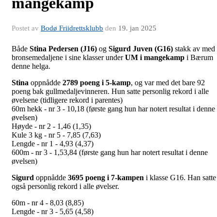
mangekamp
Postet av
Bodø Friidrettsklubb
den
19. jan 2025
Både
Stina Pedersen (J16)
og
Sigurd Juven (G16)
stakk av med
bronsemedaljene i sine klasser under
UM i mangekamp
i Bærum
denne helga.
Stina
oppnådde
2789 poeng i 5-kamp
, og var med det bare 92
poeng bak gullmedaljevinneren. Hun satte personlig rekord i alle
øvelsene (tidligere rekord i parentes)
60m hekk - nr 3 - 10,18 (første gang hun har notert resultat i denne
øvelsen)
Høyde - nr 2 - 1,46 (1,35)
Kule 3 kg - nr 5 - 7,85 (7,63)
Lengde - nr 1 - 4,93 (4,37)
600m - nr 3 - 1,53,84 (første gang hun har notert resultat i denne
øvelsen)
Sigurd
oppnådde
3695 poeng i 7-kampen
i klasse G16. Han satte
også personlig rekord i alle øvelser.
60m - nr 4 - 8,03 (8,85)
Lengde - nr 3 - 5,65 (4,58)