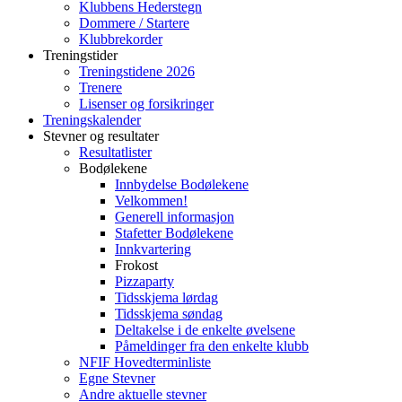
Klubbens Hederstegn
Dommere / Startere
Klubbrekorder
Treningstider
Treningstidene 2026
Trenere
Lisenser og forsikringer
Treningskalender
Stevner og resultater
Resultatlister
Bodølekene
Innbydelse Bodølekene
Velkommen!
Generell informasjon
Stafetter Bodølekene
Innkvartering
Frokost
Pizzaparty
Tidsskjema lørdag
Tidsskjema søndag
Deltakelse i de enkelte øvelsene
Påmeldinger fra den enkelte klubb
NFIF Hovedterminliste
Egne Stevner
Andre aktuelle stevner