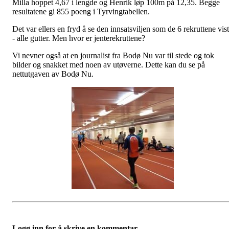
Milla hoppet 4,67 i lengde og Henrik løp 100m på 12,35. Begge
resultatene gi 855 poeng i Tyrvingtabellen.
Det var ellers en fryd å se den innsatsviljen som de 6 rekruttene vis
- alle gutter. Men hvor er jenterekruttene?
Vi nevner også at en journalist fra Bodø Nu var til stede og tok
bilder og snakket med noen av utøverne. Dette kan du se på
nettutgaven av Bodø Nu.
Logg inn for å skrive en kommentar.