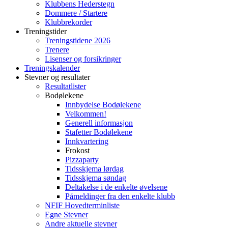
Klubbens Hederstegn
Dommere / Startere
Klubbrekorder
Treningstider
Treningstidene 2026
Trenere
Lisenser og forsikringer
Treningskalender
Stevner og resultater
Resultatlister
Bodølekene
Innbydelse Bodølekene
Velkommen!
Generell informasjon
Stafetter Bodølekene
Innkvartering
Frokost
Pizzaparty
Tidsskjema lørdag
Tidsskjema søndag
Deltakelse i de enkelte øvelsene
Påmeldinger fra den enkelte klubb
NFIF Hovedterminliste
Egne Stevner
Andre aktuelle stevner