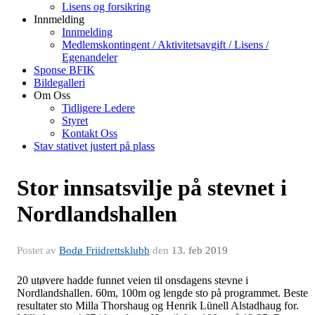
Lisens og forsikring
Innmelding
Innmelding
Medlemskontingent / Aktivitetsavgift / Lisens /
Egenandeler
Sponse BFIK
Bildegalleri
Om Oss
Tidligere Ledere
Styret
Kontakt Oss
Stav stativet justert på plass
Stor innsatsvilje på stevnet i
Nordlandshallen
Postet av
Bodø Friidrettsklubb
den
13. feb 2019
20 utøvere hadde funnet veien til onsdagens stevne i
Nordlandshallen. 60m, 100m og lengde sto på programmet. Beste
resultater sto Milla Thorshaug og Henrik Lünell Alstadhaug for.