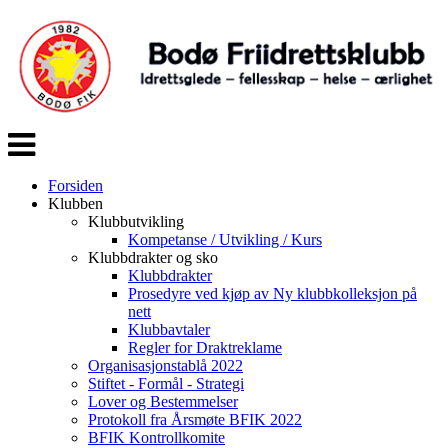
Veksle
navigasjon
Forsiden
Klubben
Klubbutvikling
Kompetanse / Utvikling / Kurs
Klubbdrakter og sko
Klubbdrakter
Prosedyre ved kjøp av Ny klubbkolleksjon på
nett
Klubbavtaler
Regler for Draktreklame
Organisasjonstablå 2022
Stiftet - Formål - Strategi
Lover og Bestemmelser
Protokoll fra Årsmøte BFIK 2022
BFIK Kontrollkomite