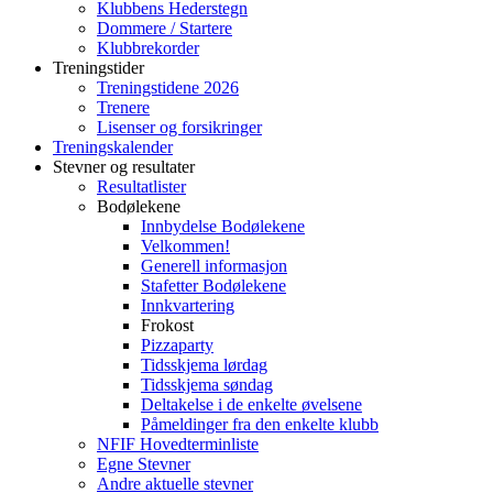
Klubbens Hederstegn
Dommere / Startere
Klubbrekorder
Treningstider
Treningstidene 2026
Trenere
Lisenser og forsikringer
Treningskalender
Stevner og resultater
Resultatlister
Bodølekene
Innbydelse Bodølekene
Velkommen!
Generell informasjon
Stafetter Bodølekene
Innkvartering
Frokost
Pizzaparty
Tidsskjema lørdag
Tidsskjema søndag
Deltakelse i de enkelte øvelsene
Påmeldinger fra den enkelte klubb
NFIF Hovedterminliste
Egne Stevner
Andre aktuelle stevner