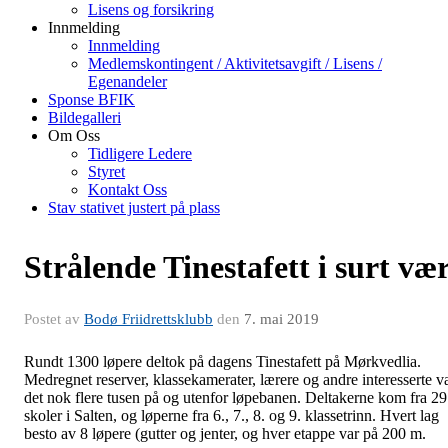
Lisens og forsikring
Innmelding
Innmelding
Medlemskontingent / Aktivitetsavgift / Lisens /
Egenandeler
Sponse BFIK
Bildegalleri
Om Oss
Tidligere Ledere
Styret
Kontakt Oss
Stav stativet justert på plass
Strålende Tinestafett i surt væ
Postet av
Bodø Friidrettsklubb
den
7. mai 2019
Rundt 1300 løpere deltok på dagens Tinestafett på Mørkvedlia.
Medregnet reserver, klassekamerater, lærere og andre interesserte v
det nok flere tusen på og utenfor løpebanen. Deltakerne kom fra 29
skoler i Salten, og løperne fra 6., 7., 8. og 9. klassetrinn. Hvert lag
besto av 8 løpere (gutter og jenter, og hver etappe var på 200 m.