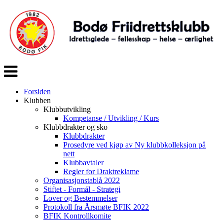
Veksle
navigasjon
Forsiden
Klubben
Klubbutvikling
Kompetanse / Utvikling / Kurs
Klubbdrakter og sko
Klubbdrakter
Prosedyre ved kjøp av Ny klubbkolleksjon på
nett
Klubbavtaler
Regler for Draktreklame
Organisasjonstablå 2022
Stiftet - Formål - Strategi
Lover og Bestemmelser
Protokoll fra Årsmøte BFIK 2022
BFIK Kontrollkomite