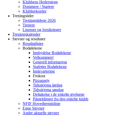
Klubbens Hederstegn
Dommere / Startere
Klubbrekorder
Treningstider
Treningstidene 2026
Trenere
Lisenser og forsikringer
Treningskalender
Stevner og resultater
Resultatlister
Bodølekene
Innbydelse Bodølekene
Velkommen!
Generell informasjon
Stafetter Bodølekene
Innkvartering
Frokost
Pizzaparty
Tidsskjema lørdag
Tidsskjema søndag
Deltakelse i de enkelte øvelsene
Påmeldinger fra den enkelte klubb
NFIF Hovedterminliste
Egne Stevner
Andre aktuelle stevner