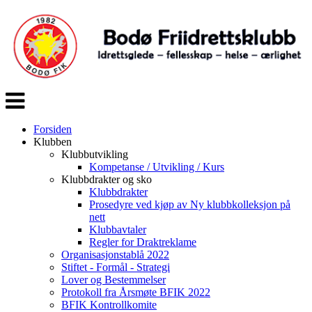
Veksle
navigasjon
Forsiden
Klubben
Klubbutvikling
Kompetanse / Utvikling / Kurs
Klubbdrakter og sko
Klubbdrakter
Prosedyre ved kjøp av Ny klubbkolleksjon på
nett
Klubbavtaler
Regler for Draktreklame
Organisasjonstablå 2022
Stiftet - Formål - Strategi
Lover og Bestemmelser
Protokoll fra Årsmøte BFIK 2022
BFIK Kontrollkomite