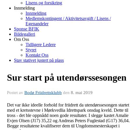
Lisens og forsikring
Innmelding
Innmelding
Medlemskontingent / Aktivitetsavgift / Lisens /
Egenandeler
Sponse BFIK
Bildegalleri
Om Oss
Tidligere Ledere
Styret
Kontakt Oss
Stav stativet justert på plass
Sur start på utendørssesongen
Postet av
Bodø Friidrettsklubb
den
8. mai 2019
Det var ikke ideelle forhold for friidrett da utendørssesongen startet
med et kretsstevne i Mørkvedlia Idrettspark onsdag kveld. Dette til
tross - det ble oppnådd noen gode resultater. I slegge kastet Amalie
Evjen Olsen (J17) 35,22 og Andreas Peters Fuglestad (G17) 36,04.
Begge resultatene kvalifiserer dem til Ungdomsmesterskapet i