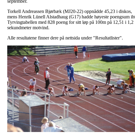
september.
Torkell Andreassen Bjørbæk (MJ20-22) oppnådde 45,23 i diskos,
mens Henrik Lünell Alstadhaug (G17) hadde høyeste poengsum ih
Tyrvingtabellen med 828 poeng for sitt løp på 100m på 12,51 i 1,2
sekundmeter motvind.
Alle resultatene finner dere på nettsida under "Resultatlister".