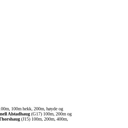
100m, 100m hekk, 200m, høyde og
nell Alstadhaug
(G17) 100m, 200m og
 Thorshaug
(J15) 100m, 200m, 400m,