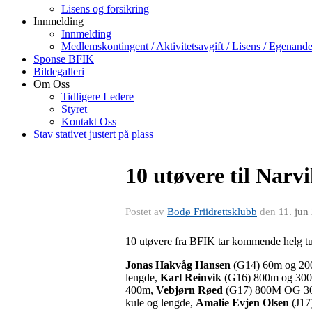
Lisens og forsikring
Innmelding
Innmelding
Medlemskontingent / Aktivitetsavgift / Lisens / Egenande
Sponse BFIK
Bildegalleri
Om Oss
Tidligere Ledere
Styret
Kontakt Oss
Stav stativet justert på plass
10 utøvere til Narv
Postet av
Bodø Friidrettsklubb
den
11. jun
10 utøvere fra BFIK tar kommende helg ture
Jonas Hakvåg Hansen
(G14) 60m og 2
lengde,
Karl Reinvik
(G16) 800m og 30
400m,
Vebjørn Røed
(G17) 800M OG 3
kule og lengde,
Amalie Evjen Olsen
(J17