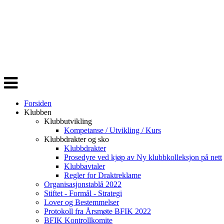
Veksle
navigasjon
Forsiden
Klubben
Klubbutvikling
Kompetanse / Utvikling / Kurs
Klubbdrakter og sko
Klubbdrakter
Prosedyre ved kjøp av Ny klubbkolleksjon på nett
Klubbavtaler
Regler for Draktreklame
Organisasjonstablå 2022
Stiftet - Formål - Strategi
Lover og Bestemmelser
Protokoll fra Årsmøte BFIK 2022
BFIK Kontrollkomite