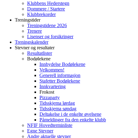
Klubbens Hederstegn
Dommere / Startere
Klubbrekorder
Treningstider
Treningstidene 2026
Trenere
Lisenser og forsikringer
Treningskalender
Stevner og resultater
Resultatlister
Bodølekene
Innbydelse Bodølekene
Velkommen!
Generell informasjon
Stafetter Bodølekene
Innkvartering
Frokost
Pizzaparty
Tidsskjema lørdag
Tidsskjema søndag
Deltakelse i de enkelte øvelsene
Påmeldinger fra den enkelte klubb
NFIF Hovedterminliste
Egne Stevner
Andre aktuelle stevner