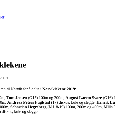
ler
iklekene
 2019
n til Narvik for å delta i
Narviklekene 2019
:
00m,
Tom Jense
n (G15) 100m og 200m,
August Larem Svare
(G16) 
00m,
Andreas Peters Fuglstad
(17) diskos, kule og slegge,
Henrik Lü
000m,
Sebastian Hegreberg
(MJ18-19) 100m, 200m og 400m,
Milla
) diskos, kule og slegge.