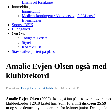
Lisens og forsikring
Innmelding
Innmelding
Medlemskontingent / Aktivitetsavgift / Lisens /
Egenandeler
Sponse BFIK
Bildegalleri
Om Oss
Tidligere Ledere
Styret
Kontakt Oss
Stav stativet justert på plass
Amalie Evjen Olsen også med
klubbrekord
Postet av
Bodø Friidrettsklubb
den
14. okt 2019
Amalie Evjen Olsen
(2002) skal også inn på lista over utøvere me
klubbrekorder. I 2018 kastet hun (som 16-åring)
diskosen
25,59
m
og satte dermed ny klubbrekord for kvinner junior. Den gamle