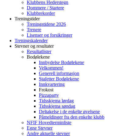
Klubbens Hederstegn
Dommere / Startere
Klubbrekorder
Treningstider
Treningstidene 2026
Trenere
Lisenser og forsikringer
Treningskalender
Stevner og resultater
Resultatlister
Bodølekene
Innbydelse Bodølekene
Velkommen!
Generell informasjon
Stafetter Bodølekene
Innkvartering
Frokost
Pizzaparty
Tidsskjema lørdag
Tidsskjema søndag
Deltakelse i de enkelte øvelsene
Påmeldinger fra den enkelte klubb
NFIF Hovedterminliste
Egne Stevner
Andre aktuelle stevner