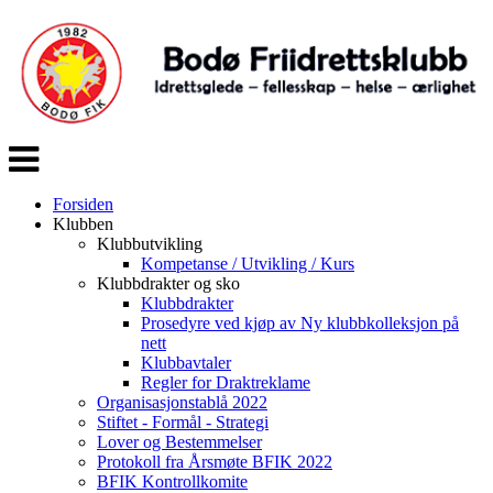
Veksle
navigasjon
Forsiden
Klubben
Klubbutvikling
Kompetanse / Utvikling / Kurs
Klubbdrakter og sko
Klubbdrakter
Prosedyre ved kjøp av Ny klubbkolleksjon på
nett
Klubbavtaler
Regler for Draktreklame
Organisasjonstablå 2022
Stiftet - Formål - Strategi
Lover og Bestemmelser
Protokoll fra Årsmøte BFIK 2022
BFIK Kontrollkomite